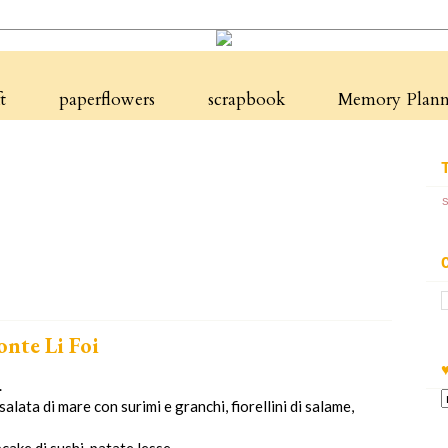
t
paperflowers
scrapbook
Memory Planne
nte Li Foi
.
alata di mare con surimi e granchi, fiorellini di salame,
ake di sushi, patate lesse.