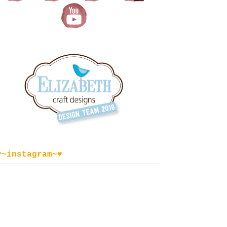
♥~instagram~♥