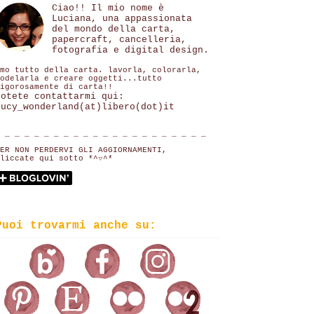
Ciao!! Il mio nome è
Luciana, una appassionata
del mondo della carta,
papercraft, cancelleria,
fotografia e digital design.
mo tutto della carta. lavorla, colorarla,
odelarla e creare oggetti...tutto
igorosamente di carta!!
Potete contattarmi qui:
lucy_wonderland(at)libero(dot)it
 _ _ _ _ _ _ _ _ _ _ _ _ _ _ _ _ _ _ _ _ _
ER NON PERDERVI GLI AGGIORNAMENTI,
liccate qui sotto *^▽^*
Puoi trovarmi anche su: