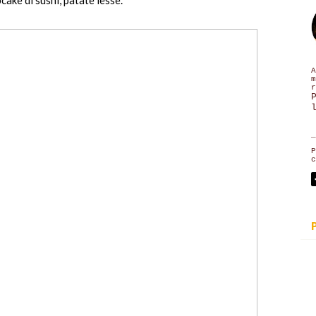
A
m
r
_
P
c