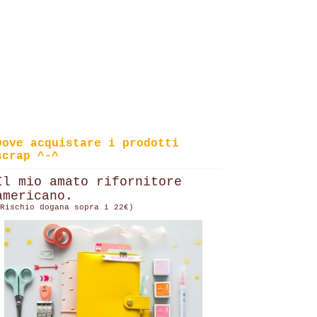
Dove acquistare i prodotti
scrap ^-^
Il mio amato rifornitore
americano.
Rischio dogana sopra i 22€)