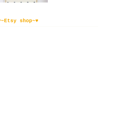
♥~Etsy shop~♥