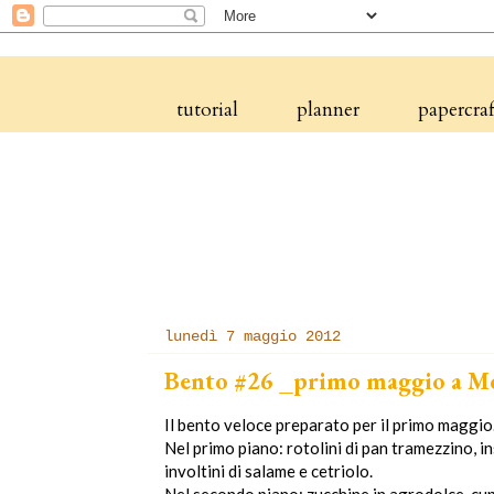
tutorial
planner
papercraf
lunedì 7 maggio 2012
Bento #26 _primo maggio a Mo
Il bento veloce preparato per il primo maggio
Nel primo piano: rotolini di pan tramezzino, ins
involtini di salame e cetriolo.
Nel secondo piano: zucchine in agrodolce, cupc