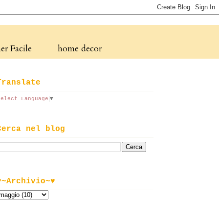
r Facile
home decor
Translate
Select Language
▼
Cerca nel blog
♥~Archivio~♥