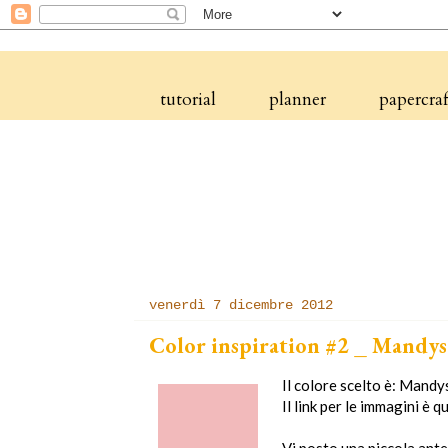
tutorial
planner
papercraf
venerdì 7 dicembre 2012
Color inspiration #2 _ Mandys
Il colore scelto è: Mandy
Il link per le immagini è q
Vi posto una piccola ant