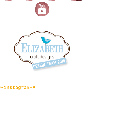
♥~instagram~♥