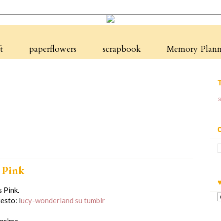
t
paperflowers
scrapbook
Memory Planne
 Pink
s Pink.
uesto: l
ucy-wonderland su tumblr
eprima