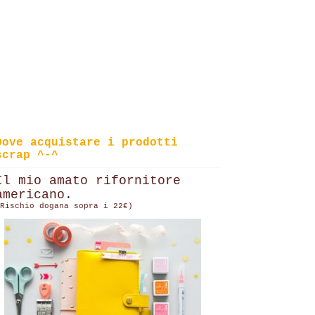
Dove acquistare i prodotti
scrap ^-^
Il mio amato rifornitore
americano.
Rischio dogana sopra i 22€)