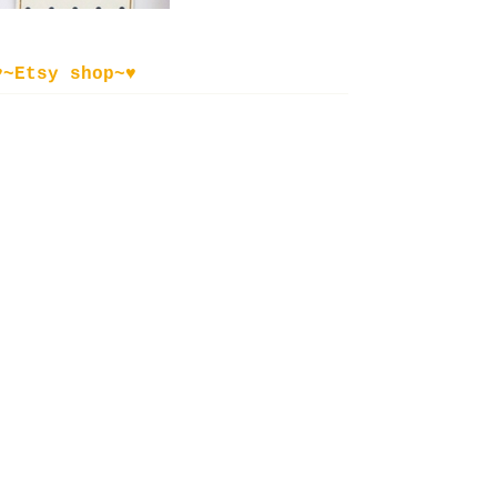
♥~Etsy shop~♥