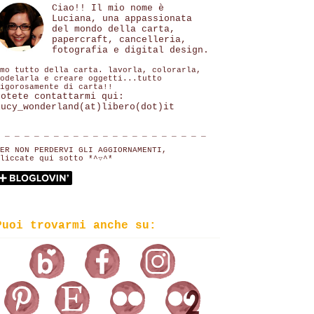
Ciao!! Il mio nome è
Luciana, una appassionata
del mondo della carta,
papercraft, cancelleria,
fotografia e digital design.
mo tutto della carta. lavorla, colorarla,
odelarla e creare oggetti...tutto
igorosamente di carta!!
Potete contattarmi qui:
lucy_wonderland(at)libero(dot)it
 _ _ _ _ _ _ _ _ _ _ _ _ _ _ _ _ _ _ _ _ _
ER NON PERDERVI GLI AGGIORNAMENTI,
liccate qui sotto *^▽^*
Puoi trovarmi anche su: