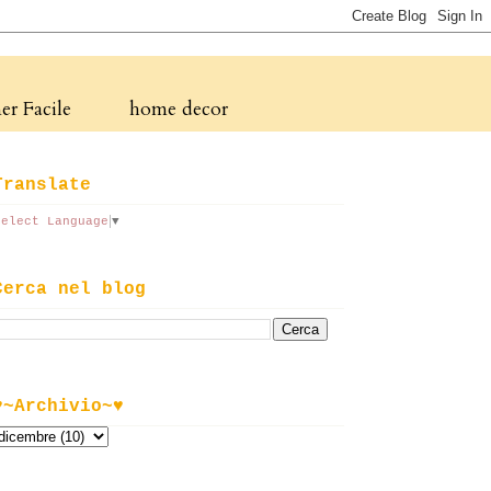
r Facile
home decor
Translate
Select Language
▼
Cerca nel blog
♥~Archivio~♥