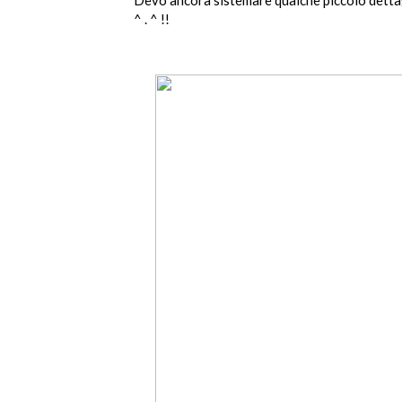
^ . ^ !!