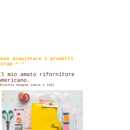
Dove acquistare i prodotti
scrap ^-^
Il mio amato rifornitore
americano.
Rischio dogana sopra i 22€)