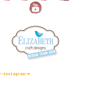
♥~instagram~♥