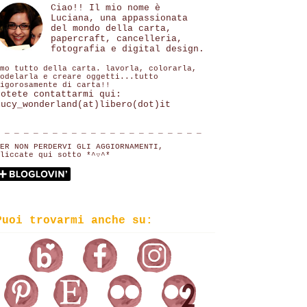
Ciao!! Il mio nome è
Luciana, una appassionata
del mondo della carta,
papercraft, cancelleria,
fotografia e digital design.
mo tutto della carta. lavorla, colorarla,
odelarla e creare oggetti...tutto
igorosamente di carta!!
Potete contattarmi qui:
lucy_wonderland(at)libero(dot)it
 _ _ _ _ _ _ _ _ _ _ _ _ _ _ _ _ _ _ _ _ _
ER NON PERDERVI GLI AGGIORNAMENTI,
liccate qui sotto *^▽^*
Puoi trovarmi anche su: