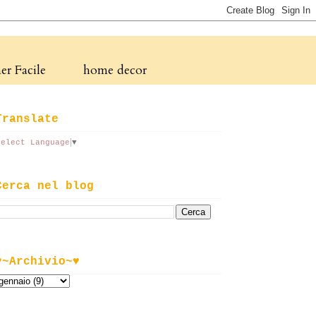
r Facile
home decor
Translate
Select Language
▼
Cerca nel blog
♥~Archivio~♥