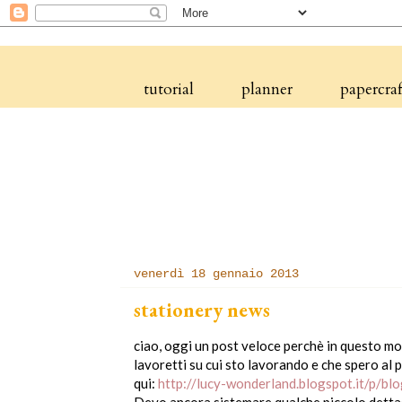
tutorial
planner
papercraf
venerdì 18 gennaio 2013
stationery news
ciao, oggi un post veloce perchè in questo mo
lavoretti su cui sto lavorando e che spero al p
qui:
http://lucy-wonderland.blogspot.it/p/bl
Devo ancora sistemare qualche piccolo dettagl