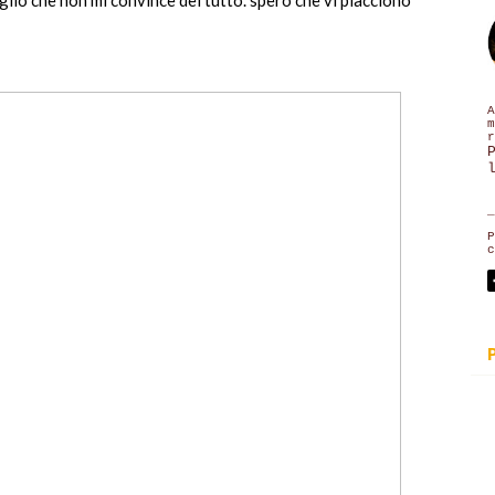
A
m
r
_
P
c