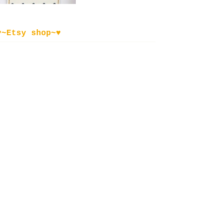
♥~Etsy shop~♥