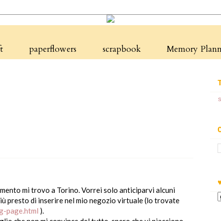
t
paperflowers
scrapbook
Memory Planne
mento mi trovo a Torino. Vorrei solo anticiparvi alcuni
iù presto di inserire nel mio negozio virtuale (lo trovate
og-page.html
).
io che non mi convince del tutto. spero che vi piacciono