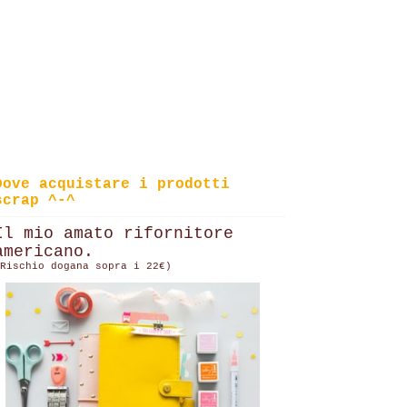
Dove acquistare i prodotti
scrap ^-^
Il mio amato rifornitore
americano.
Rischio dogana sopra i 22€)