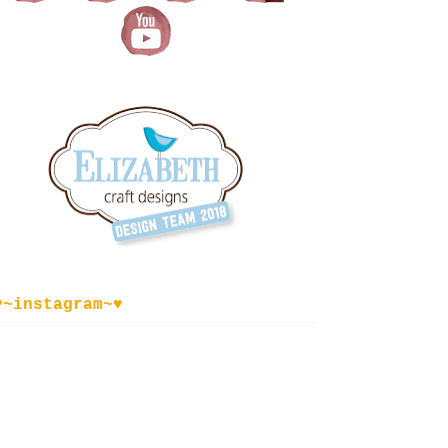
♥~instagram~♥