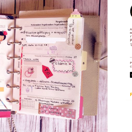
A
m
r
_
P
c