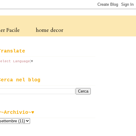
r Facile
home decor
Translate
Select Language
▼
Cerca nel blog
♥~Archivio~♥