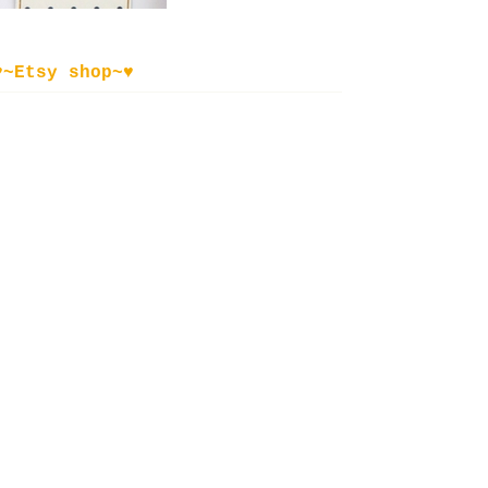
♥~Etsy shop~♥