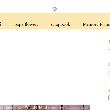
t
paperflowers
scrapbook
Memory Planne