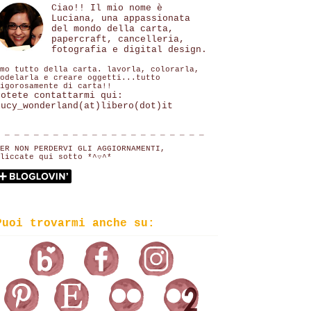
Ciao!! Il mio nome è
Luciana, una appassionata
del mondo della carta,
papercraft, cancelleria,
fotografia e digital design.
mo tutto della carta. lavorla, colorarla,
odelarla e creare oggetti...tutto
igorosamente di carta!!
Potete contattarmi qui:
lucy_wonderland(at)libero(dot)it
 _ _ _ _ _ _ _ _ _ _ _ _ _ _ _ _ _ _ _ _ _
ER NON PERDERVI GLI AGGIORNAMENTI,
liccate qui sotto *^▽^*
Puoi trovarmi anche su: