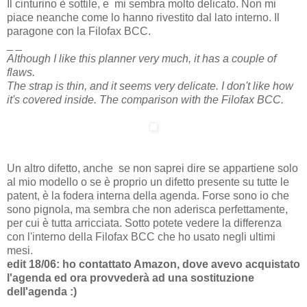
Il cinturino è sottile, e mi sembra molto delicato. Non mi
piace neanche come lo hanno rivestito dal lato interno. Il
paragone con la Filofax BCC.
_ _
Although I like this planner very much, it has a couple of
flaws.
The strap is thin, and it seems very delicate. I don't like how
it's covered inside. The comparison with the Filofax BCC.
Un altro difetto, anche se non saprei dire se appartiene solo
al mio modello o se è proprio un difetto presente su tutte le
patent, è la fodera interna della agenda. Forse sono io che
sono pignola, ma sembra che non aderisca perfettamente,
per cui è tutta arricciata. Sotto potete vedere la differenza
con l'interno della Filofax BCC che ho usato negli ultimi
mesi.
edit 18/06: ho contattato Amazon, dove avevo acquistato
l'agenda ed ora provvederà ad una sostituzione
dell'agenda :)
_ _