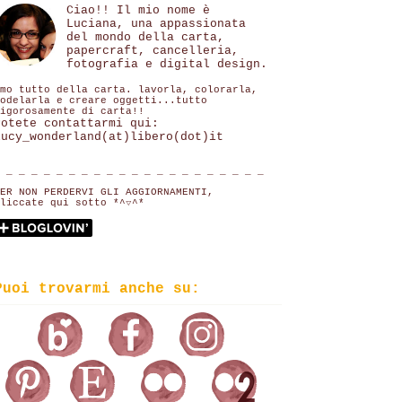
Ciao!! Il mio nome è
Luciana, una appassionata
del mondo della carta,
papercraft, cancelleria,
fotografia e digital design.
mo tutto della carta. lavorla, colorarla,
odelarla e creare oggetti...tutto
igorosamente di carta!!
Potete contattarmi qui:
lucy_wonderland(at)libero(dot)it
 _ _ _ _ _ _ _ _ _ _ _ _ _ _ _ _ _ _ _ _ _
ER NON PERDERVI GLI AGGIORNAMENTI,
liccate qui sotto *^▽^*
Puoi trovarmi anche su: