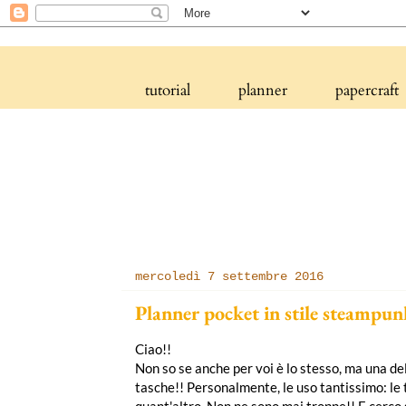
tutorial
planner
papercraft
mercoledì 7 settembre 2016
Planner pocket in stile steampun
Ciao!!
Non so se anche per voi è lo stesso, ma una de
tasche!! Personalmente, le uso tantissimo: le tr
quant'altro. Non ne sono mai troppe!! E cerco