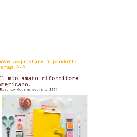
Dove acquistare i prodotti
scrap ^-^
Il mio amato rifornitore
americano.
Rischio dogana sopra i 22€)