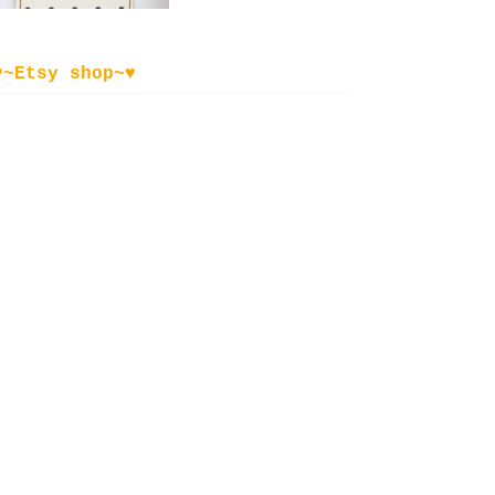
♥~Etsy shop~♥