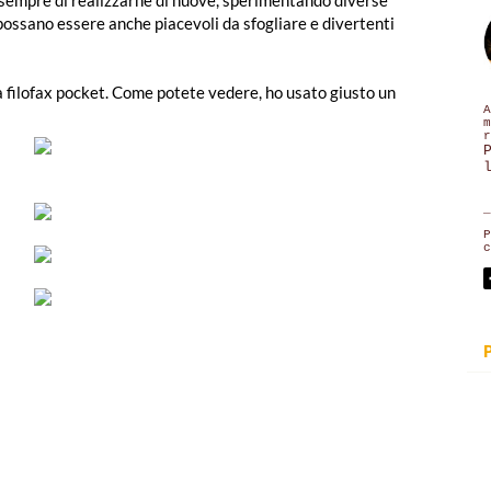
 possano essere anche piacevoli da sfogliare e divertenti
ia filofax pocket. Come potete vedere, ho usato giusto un
A
m
r
_
P
c