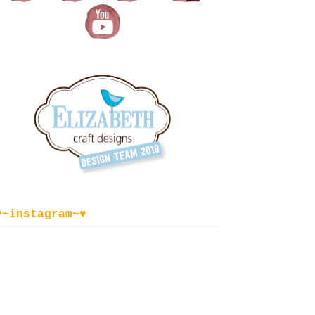
♥~instagram~♥