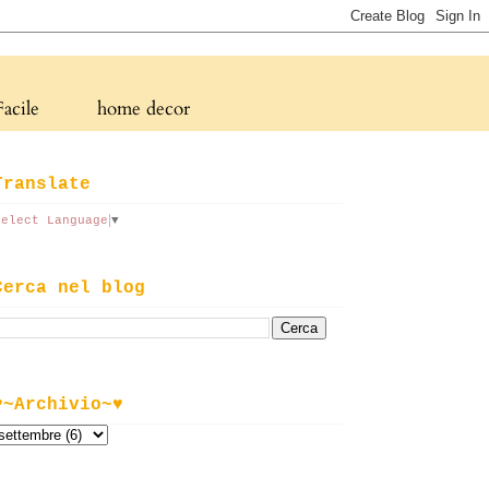
acile
home decor
Translate
Select Language
▼
Cerca nel blog
♥~Archivio~♥