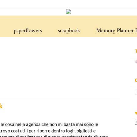
paperflowers
scrapbook
Memory Planner F
k
lle cosa nella agenda che non mi basta mai sono le
ovo così utili per riporre dentro fogli, biglietti e
 sempre di realizzarne di nuove, sperimentando diverse