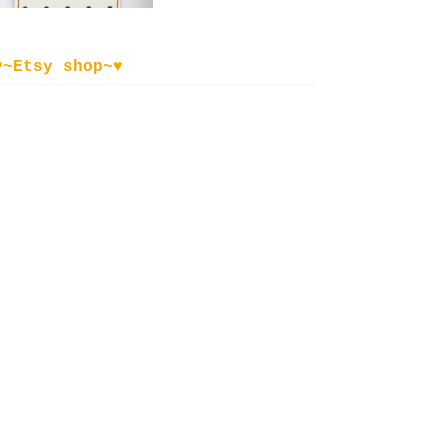
♥~Etsy shop~♥