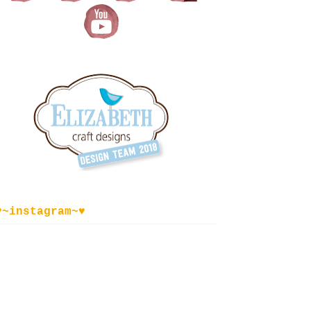
♥~instagram~♥