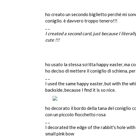
ho creato un secondo biglietto perchè mi sono
coniglio. è davvero troppo tenero!!!
_ _
I created a second card, just because I literally
cute !!!
ho usato la stessa scritta happy easter, ma co
ho deciso di mettere il coniglio di schiena, p
_ _
I used the same happy easter, but with the whit
backside, because I find it is so nice.
ho decorato il bordo della tana del coniglio con
con un piccolo fiocchetto rosa
_ _
I decorated the edge of the rabbit's hole with
small pink bow