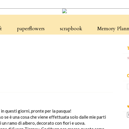
t
paperflowers
scrapbook
Memory Planne
in questi giorni, pronte per la pasqua!
so se è una cosa che viene effettuata solo dalle mie parti
i un ramo di albero, decorato con fiori e uova.
lezione di Susan Tierney-Cockburn per creare questo ramo