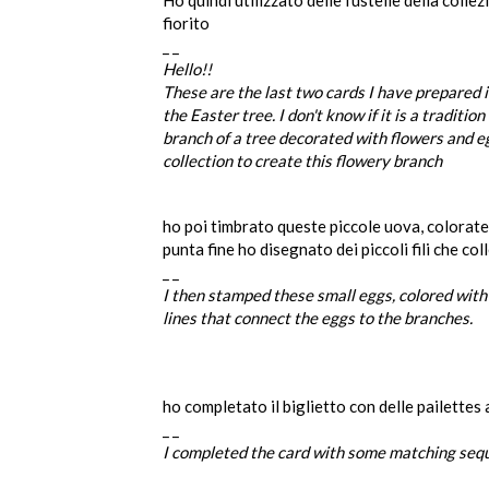
fiorito
_ _
Hello!!
These are the last two cards I have prepared in
the Easter tree. I don't know if it is a tradition
branch of a tree decorated with flowers and e
collection to create this flowery branch
ho poi timbrato queste piccole uova, colorat
punta fine ho disegnato dei piccoli fili che co
_ _
I then stamped these small eggs, colored with 
lines that connect the eggs to the branches.
ho completato il biglietto con delle pailettes
_ _
I completed the card with some matching sequ