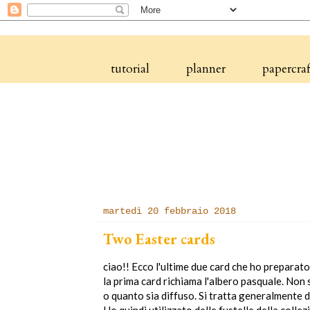
tutorial
planner
papercraf
martedì 20 febbraio 2018
Two Easter cards
ciao!! Ecco l'ultime due card che ho preparato 
la prima card richiama l'albero pasquale. Non 
o quanto sia diffuso. Si tratta generalmente d
Ho quindi utilizzato delle fustelle della col