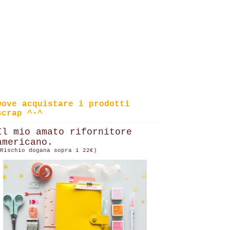
Dove acquistare i prodotti
scrap ^-^
Il mio amato rifornitore
americano.
Rischio dogana sopra i 22€)