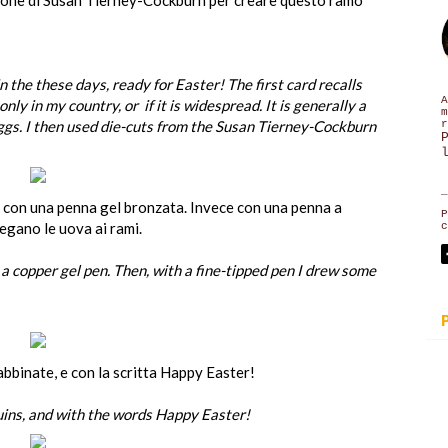
 the these days, ready for Easter! The first card recalls
A
 only in my country, or if it is widespread. It is generally a
m
ggs. I then used die-cuts from the Susan Tierney-Cockburn
r
_
e con una penna gel bronzata. Invece con una penna a
P
llegano le uova ai rami.
c
a copper gel pen.
Then, with a fine-tipped pen I drew some
 abbinate, e con la scritta Happy Easter!
ins, and with the words Happy Easter!