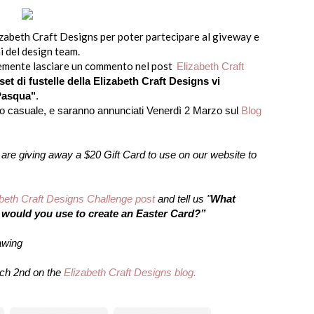
lizabeth Craft Designs per poter partecipare al giveway e
i del design team.
cemente lasciare un commento nel post
Elizabeth Craft
set di fustelle della Elizabeth Craft Designs vi
Pasqua"
.
odo casuale, e saranno annunciati Venerdì 2 Marzo sul
Blog
 are giving away a $20 Gift Card to use on our website to
beth Craft Designs Challenge post
and tell us "
What
 would you use to create an Easter Card
?
”
rawing
rch 2nd on the
Elizabeth Craft Designs blog.