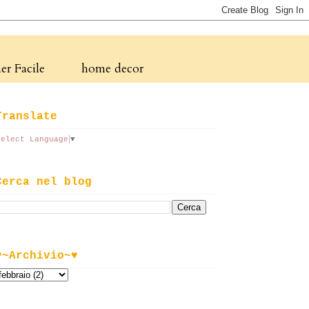
r Facile
home decor
Translate
Select Language
▼
Cerca nel blog
♥~Archivio~♥