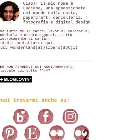
Ciao!! Il mio nome è
Luciana, una appassionata
del mondo della carta,
papercraft, cancelleria,
fotografia e digital design.
mo tutto della carta. lavorla, colorarla,
odelarla e creare oggetti...tutto
igorosamente di carta!!
Potete contattarmi qui:
lucy_wonderland(at)libero(dot)it
 _ _ _ _ _ _ _ _ _ _ _ _ _ _ _ _ _ _ _ _ _
ER NON PERDERVI GLI AGGIORNAMENTI,
liccate qui sotto *^▽^*
Puoi trovarmi anche su: