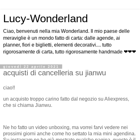
Lucy-Wonderland
Ciao, benvenuti nella mia Wonderland. Il mio paese delle
meraviglie è un mondo fatto di carta: dalle agende, ai
planner, fiori e biglietti, elementi decorativi.... tutto
rigorosamente di carta, tutto rigorosamente handmade ❤❤❤
giovedì 22 aprile 2021
acquisti di cancelleria su jianwu
ciao!!
un acquisto troppo carino fatto dal negozio su Aliexpress,
che si chiama Jianwu.
Ne ho fatto un video unboxing, ma vorrei farvi vedere nei
prossimi giorni anche come ho settato la mia mini agendina.
Su instagram ne ho già mostrato qualche pagina, questo è il