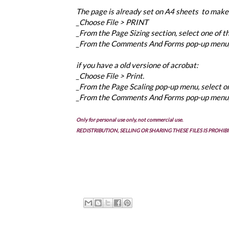
The page is already set on A4 sheets to make th
_Choose File > PRINT
_From the Page Sizing section, select one of 
_From the Comments And Forms pop-up men
if you have a old versione of acrobat:
_Choose File > Print.
_From the Page Scaling pop-up menu, select o
_From the Comments And Forms pop-up menu,
Only for personal use only, not commercial use.
REDISTRIBUTION, SELLING OR SHARING THESE FILES IS PROHIB