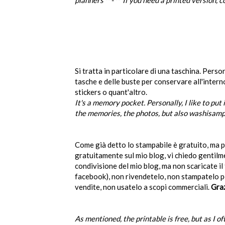
Si tratta in particolare di una taschina. Perso
tasche e delle buste per conservare all'interno
stickers o quant'altro.
It's a memory pocket
.
Personally
, I like to
put 
the
memories
,
the photos,
but
also
washisamp
Come già detto lo stampabile è gratuito, ma po
gratuitamente sul mio blog, vi chiedo gentilme
condivisione del mio blog, ma non scaricate il 
facebook), non rivendetelo, non stampatelo p
vendite, non usatelo a scopi commerciali.
Gra
As mentioned,
the
printable
is free
,
but as
I o