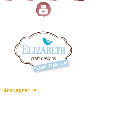
♥~instagram~♥