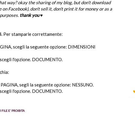
hat way?
okay
the sharing
of my blog
,
but
don't download
e
on
Facebook)
,
don't sell it, don't print it for money or as a
 purposes
.
thank you
♥
4. Per stamparle correttamente:
INA, scegli la seguente opzione: DIMENSIONI
scegli l'opzione. DOCUMENTO.
chia:
AGINA, segli la seguente opzione: NESSUNO.
scegli l'opzione. DOCUMENTO.
 FILE E' PROIBITA