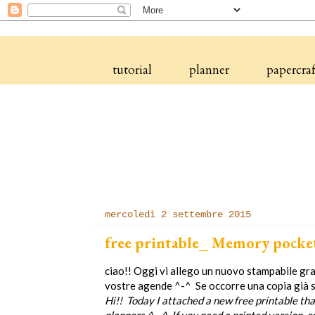
tutorial
planner
papercraf
mercoledì 2 settembre 2015
free printable_ Memory pocket 
ciao!! Oggi vi allego un nuovo stampabile gra
vostre agende ^-^ Se occorre una copia già 
Hi!!
Today
I attached
a new
free
printable
tha
planners
^
-
^ If you need a printed version, 