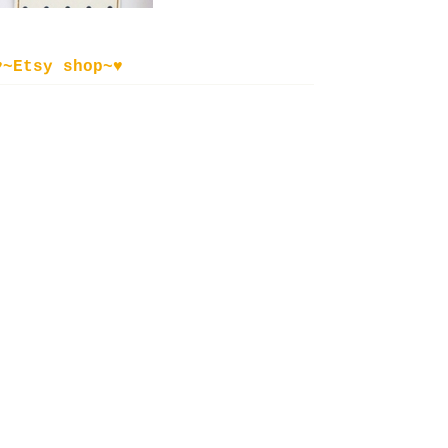
♥~Etsy shop~♥