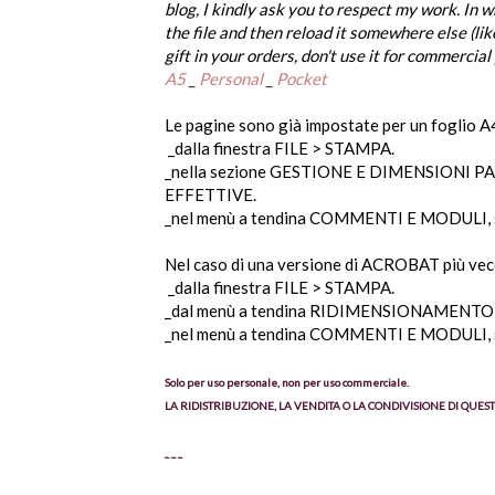
blog
,
I kindly ask you
to respect my
work
.
In w
the file
and then
reload it
somewhere else
(
lik
gift in your orders,
don't use it
for commercial
A
5
_
Personal
_
Pocket
Le pagine sono già impostate per un foglio A
_dalla finestra FILE > STAMPA.
_nella sezione GESTIONE E DIMENSIONI PAG
EFFETTIVE.
_nel menù a tendina COMMENTI E MODULI, 
Nel caso di una versione di ACROBAT più vec
_dalla finestra FILE > STAMPA.
_dal menù a tendina RIDIMENSIONAMENTO P
_nel menù a tendina COMMENTI E MODULI, 
Solo per uso personale, non per uso commerciale.
LA RIDISTRIBUZIONE, LA VENDITA O LA CONDIVISIONE DI QUESTI
_ _ _