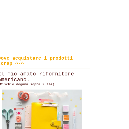
Dove acquistare i prodotti
scrap ^-^
Il mio amato rifornitore
americano.
Rischio dogana sopra i 22€)