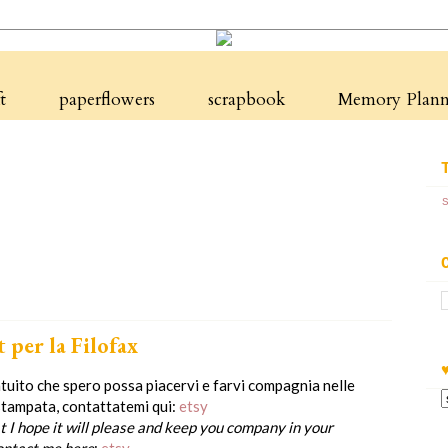
t
paperflowers
scrapbook
Memory Planne
per la Filofax
tuito che spero possa piacervi e farvi compagnia nelle
stampata, contattatemi qui:
etsy
t I hope it will
please
and
keep you company
in your
contact me here
:
etsy