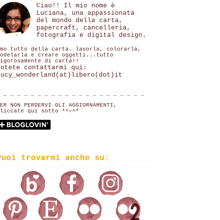
Ciao!! Il mio nome è
Luciana, una appassionata
del mondo della carta,
papercraft, cancelleria,
fotografia e digital design.
mo tutto della carta. lavorla, colorarla,
odelarla e creare oggetti...tutto
igorosamente di carta!!
Potete contattarmi qui:
lucy_wonderland(at)libero(dot)it
 _ _ _ _ _ _ _ _ _ _ _ _ _ _ _ _ _ _ _ _ _
ER NON PERDERVI GLI AGGIORNAMENTI,
liccate qui sotto *^▽^*
Puoi trovarmi anche su: