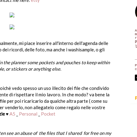
A
m
r
nalmente, mi piace inserire all'interno dell'agenda delle
 dei ricordi, delle foto, ma anche i washisample, o gli
_
in
the planner some
pockets
and
pouches
to
keep
within
P
le
,
or
stickers
or
anything else
.
c
ichè vedo spesso un uso illecito dei file che condivido
nte di rispettare il mio lavoro. In che modo? va bene la
file per poi ricaricarlo da qualche altra parte ( come su
er venderlo, non allegatelo come regalo nelle vostre
zie
♥
A5
_
Personal
_
Pocket
ften see an
abuse
of the files that I
shared
for free
on my