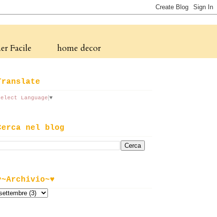
r Facile
home decor
Translate
Select Language
▼
Cerca nel blog
♥~Archivio~♥