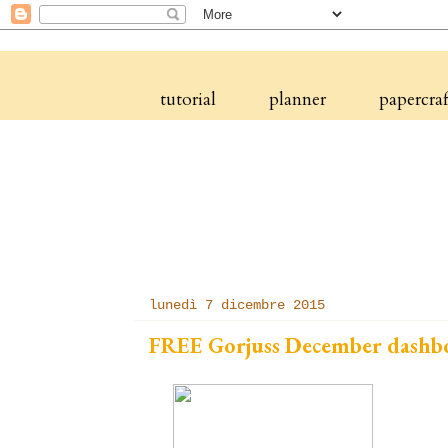
tutorial
planner
papercraf
lunedì 7 dicembre 2015
FREE Gorjuss December dashb