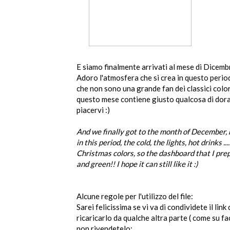
E siamo finalmente arrivati al mese di Dicembr
Adoro l'atmosfera che si crea in questo periodo
che non sono una grande fan dei classici color
questo mese contiene giusto qualcosa di dor
piacervi :)
And we finally got to the month of December, 
in this period, the cold, the lights, hot drinks .
Christmas colors, so the dashboard that I pre
and green!! I hope it can still like it :)
Alcune regole per l'utilizzo del file:
Sarei felicissima se vi va di condividete il link
ricaricarlo da qualche altra parte ( come su fa
non rivendetelo;