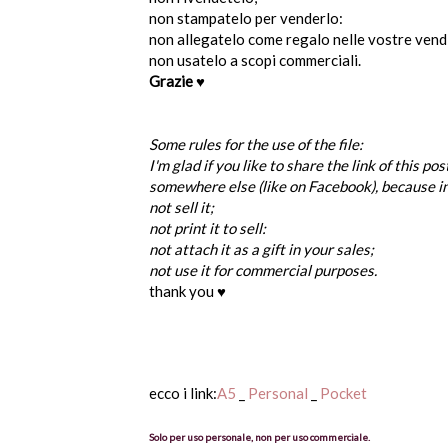
non stampatelo per venderlo:
non allegatelo come regalo nelle vostre vend
non usatelo a scopi commerciali.
Grazie
♥
Some rules for the use of the file:
I'm glad if you like to share the link of this p
somewhere else (like on Facebook), because i
not sell it;
not print it to sell:
not attach it as a gift in your sales;
not use it for commercial purposes.
thank you ♥
ecco i link:
A5
_
Personal
_
Pocket
Solo per uso personale, non per uso commerciale.