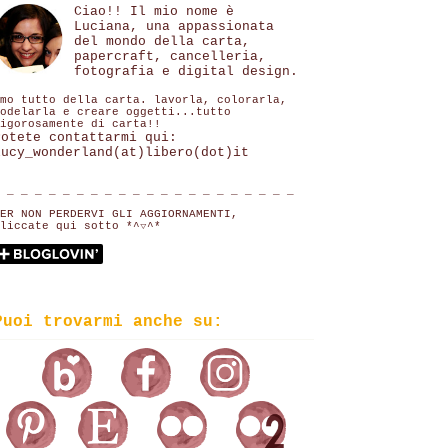
Ciao!! Il mio nome è
Luciana, una appassionata
del mondo della carta,
papercraft, cancelleria,
fotografia e digital design.
mo tutto della carta. lavorla, colorarla,
odelarla e creare oggetti...tutto
igorosamente di carta!!
Potete contattarmi qui:
lucy_wonderland(at)libero(dot)it
 _ _ _ _ _ _ _ _ _ _ _ _ _ _ _ _ _ _ _ _ _
ER NON PERDERVI GLI AGGIORNAMENTI,
liccate qui sotto *^▽^*
Puoi trovarmi anche su: