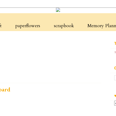
t
paperflowers
scrapbook
Memory Planne
oard