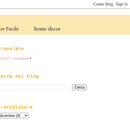
r Facile
home decor
Translate
Select Language
▼
Cerca nel blog
♥~Archivio~♥