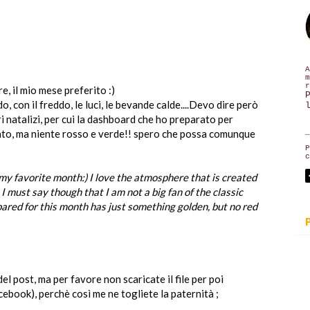
A
m
r
e, il mio mese preferito :)
, con il freddo, le luci, le bevande calde....Devo dire però
i natalizi, per cui la dashboard che ho preparato per
_
ato, ma niente rosso e verde!! spero che possa comunque
P
c
my favorite month:) I love the atmosphere that is created
... I must say though that I am not a big fan of the classic
pared for this month has just something golden, but no red
 del post, ma per favore non scaricate il file per poi
cebook), perchè così me ne togliete la paternità ;