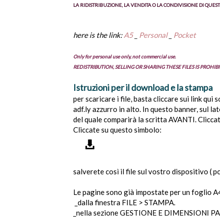
LA RIDISTRIBUZIONE, LA VENDITA O LA CONDIVISIONE DI QUESTI
here is the link:
A5
_
Personal
_
Pocket
Only for personal use only, not commercial use.
REDISTRIBUTION, SELLING OR SHARING THESE FILES IS PROHIB
Istruzioni per il download e la stampa
per scaricare i file, basta cliccare sui link qui
adf.ly azzurro in alto. In questo banner, sul la
del quale comparirà la scritta AVANTI. Cliccatec
Cliccate su questo simbolo:
salverete così il file sul vostro dispositivo ( 
Le pagine sono già impostate per un foglio A
_dalla finestra FILE > STAMPA.
_nella sezione GESTIONE E DIMENSIONI PAG