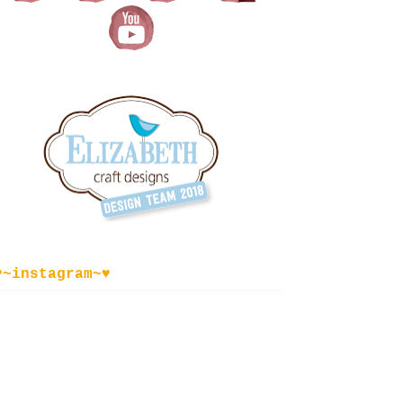
♥~instagram~♥