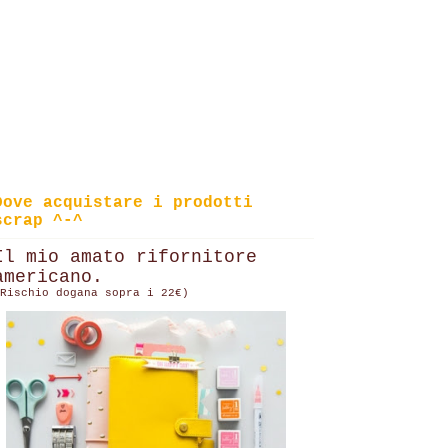
Dove acquistare i prodotti
scrap ^-^
Il mio amato rifornitore
americano.
Rischio dogana sopra i 22€)