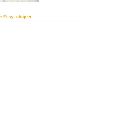
♥~Etsy shop~♥