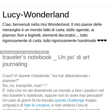
Lucy-Wonderland
Ciao, benvenuti nella mia Wonderland. Il mio paese delle
meraviglie è un mondo fatto di carta: dalle agende, ai
planner, fiori e biglietti, elementi decorativi.... tutto
rigorosamente di carta, tutto rigorosamente handmade ❤❤❤
martedì 19 aprile 2016
traveler's notebook _ Un po' di art
journaling
Ciao!! Vi starete chiedendo "ma hai abbandonato i
planner?"
No, no, tranquille, mai! ^-^
E' solo che mi sto divertendo un mondo a fare i pasticci nel
mio traveler's notebook, eppure non lo avrei mai pensato!!
Un paio di giorni fa ho trovato
questo challenge
troppo
simpatico di
fate le creative
, e non vedevo l'ora di